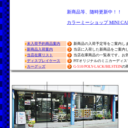
新商品等、随時更新中！！
カラーミーショップ MINI CAR 
●
未入荷予約商品案内
新商品の入荷予定等をご案内し
●
新商品入荷案内
当店に入荷した新商品をご案内
●
当店在庫リスト
当店在庫商品の一覧表です。お
●
ディスプレイケース
PITオリジナルのミニカーディ
●
カーグッズ
G-510/POLY-LACK/BILSTEIN
の