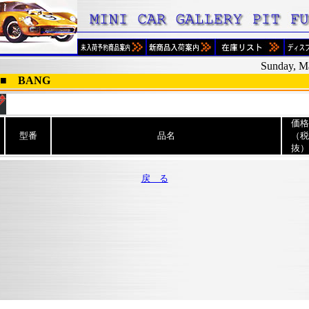
Sunday, M
表■
BANG
価格
型番
品名
（税
抜）
戻 る