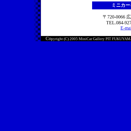
ミニカー
〒720-006
TEL.084-927
E-mai
Co
pyright (C) 2005 MiniCar Gallery PIT FUKUYAMA.