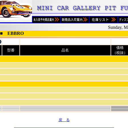
Sunday, M
 EBBRO
価格
型番
品名
（税抜）
戻 る