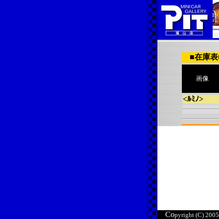
■在庫表■
画像
<ﾙﾐﾉ>
Co
pyright (C) 200