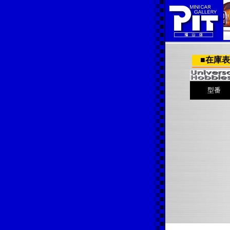
■在庫表■ 
型番